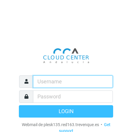
LOGIN
Webmail de plesk135.red163.trevenque.es •
Get
support